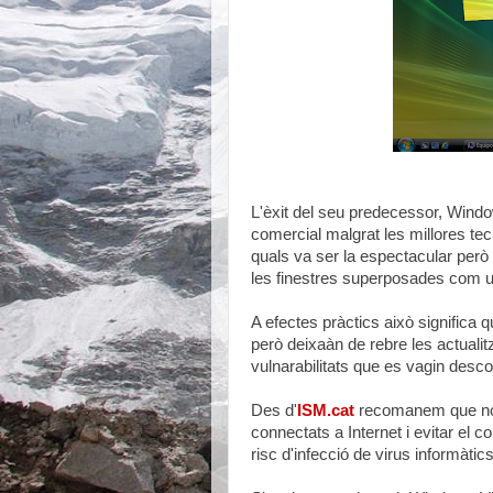
L'èxit
del seu predecessor, Windo
comercial malgrat les millores te
quals va ser la espectacular però p
les finestres superposades com una
A efectes pràctics això significa
però deixaàn de rebre les actualit
vulnarabilitats que es vagin descobr
Des d'
ISM.cat
recomanem que no 
connectats a Internet i evitar el c
risc d'infecció de virus informàtics