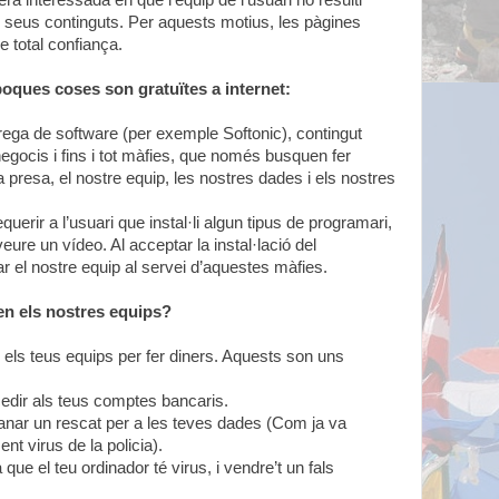
ra interessada en que l’equip de l’usuari no resulti
ls seus continguts. Per aquests motius, les pàgines
e total confiança.
poques coses son gratuïtes a internet:
ega de software (per exemple Softonic), contingut
 negocis i fins i tot màfies, que només busquen fer
 la presa, el nostre equip, les nostres dades i els nostres
rir a l’usuari que instal·li algun tipus de programari,
re un vídeo. Al acceptar la instal·lació del
r el nostre equip al servei d’aquestes màfies.
 en els nostres equips?
els teus equips per fer diners. Aquests son uns
cedir als teus comptes bancaris.
manar un rescat per a les teves dades (Com ja va
t virus de la policia).
 que el teu ordinador té virus, i vendre’t un fals