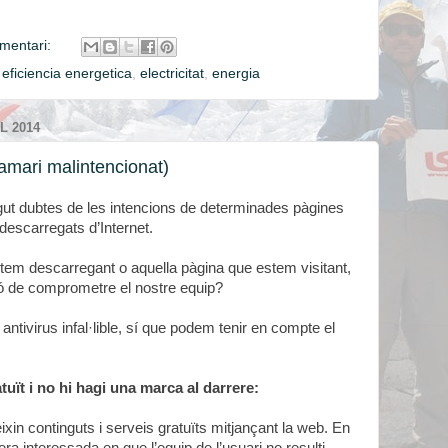
mentari:
,
eficiencia energetica
,
electricitat
,
energia
L 2014
ramari malintencionat)
gut dubtes de les intencions de determinades pàgines
descarregats d’Internet.
tem descarregant o aquella pàgina que estem visitant,
ió de comprometre el nostre equip?
i antivirus infal·lible, sí que podem tenir en compte el
atuït i no hi hagi una marca al darrere:
xin continguts i serveis gratuïts mitjançant la web. En