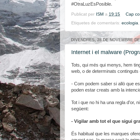
#OtraLuzEsPosible.
Publicat per
ISM
a
19:15
Cap co
Etiquetes de comentaris:
ecologia
DIVENDRES, 28 DE NOVEMBRE DE
Internet i el malware (Prog
Tots, qui més qui menys, hem tin
web, o de determinats continguts 
- Com podem saber si allò que es
poden estar creats amb la intenc
Tot i que no hi ha una regla d’or, n
següent:
- Vigilar amb tot el que sigui gr
És habitual que les marques oferei