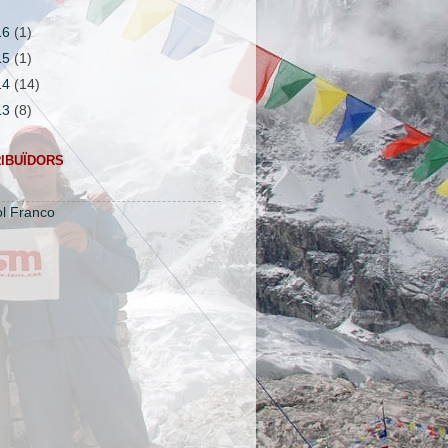
16
(1)
15
(1)
14
(14)
13
(8)
IBUÏDORS
M
ol Franco