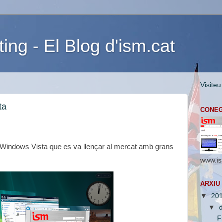
ng - El Blog d'ism.cat
Visiteu
ta
CONEG
t a Windows Vista que es va llençar al mercat amb grans
www.is
ARXIU
▼
20
▼
F