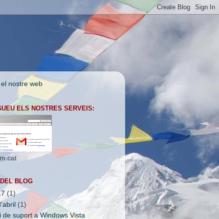
 el nostre web
UEU ELS NOSTRES SERVEIS:
m.cat
 DEL BLOG
17
(1)
d’abril
(1)
i de suport a Windows Vista