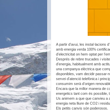
A partir d'avui, les instal·lacion
amb energia verda 100% certifica
d'electricitat on hem optat per l'
Després de rebre trucades i visi
d'energia, habitualment amb acti
una companya elèctrica que compa
disponibles, vam decidir passar-
servei d'atenció telefònica i prin
consumim serà d'origen renovabl
Encara que la millor manera de co
energetics tant com és possible, t
Us animem a que que canvieu a aq
energia neta lliure de CO2 i resid
Els petits canvis són poderosos.