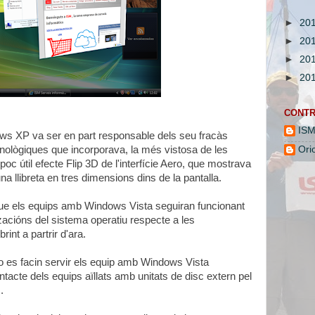
►
20
►
20
►
20
►
20
CONTR
IS
ws XP va ser en part responsable dels seu fracàs
cnològiques que incorporava, la més vistosa de les
Ori
oc útil efecte Flip 3D de l'interfície Aero, que mostrava
 llibreta en tres dimensions dins de la pantalla.
 que els equips amb Windows Vista seguiran funcionant
zacións del sistema operatiu respecte a les
int a partrir d'ara.
es facin servir els equip amb Windows Vista
ontacte dels equips aïllats amb unitats de disc extern pel
.