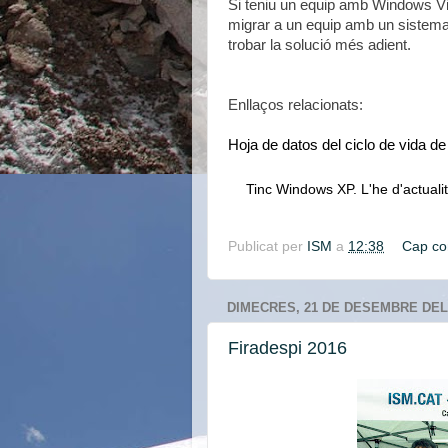
Si teniu un equip amb Windows Vis
migrar a un equip amb un sistem
trobar la solució més adient.
Enllaços relacionats:
Hoja de datos del ciclo de vida 
Tinc Windows XP. L'he d'actuali
Publicat per
ISM
a
12:38
Cap co
DIMECRES, 21 DE DESEMBRE DEL
Firadespi 2016