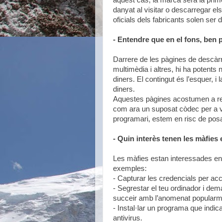
aquest cas, la marca serà la prime
danyat al visitar o descarregar e
oficials dels fabricants solen ser d
- Entendre que en el fons, ben 
Darrere de les pàgines de descàrr
multimèdia i altres, hi ha potents
diners. El contingut és l’esquer, i
diners.
Aquestes pàgines acostumen a reque
com ara un suposat còdec per a veu
programari, estem en risc de posa
- Quin interès tenen les màfies
Les màfies estan interessades en 
exemples:
- Capturar les credencials per ac
- Segrestar el teu ordinador i de
succeir amb l’anomenat popularmen
- Instal·lar un programa que indica
antivirus.