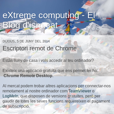
eXtreme computing - El
Blog d'ism.cat
DIJOUS, 5 DE JUNY DEL 2014
Escriptori remot de Chrome
Estàs lluny de casa i vols accedir al teu ordinador?
Existeix una aplicació gratuita que ens permet fer-ho:
Chrome Remote Desktop
.
Al mercat podem trobar altres aplicacions per connectar-nos
remotament al nostre ordinador com
TeamViewer
o
LogMeIn
, que disposen de versions gratuïtes, però per
gaudir de totes les seves funcions requereixen el pagament
de subscripció.