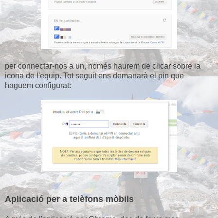
per connectar-nos a un, només haurem de clicar sobre la
icona de l'equip. Tot seguit ens demanarà el pin que
haguem configurat:
Aplicació
per a telèfons mòbils